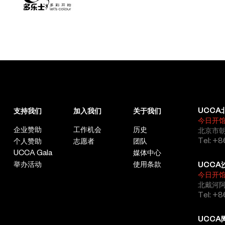
年赞助人，以及首席战略合作伙伴阿那亚、联合战略合作伙伴彭
博，以及特约战略合作伙伴Active House、巴可、明基、Clivet
中央空调、多乐士和真力对UCCA的大力支持。中国户外地标媒体
运营平台——城市之窗亦对本次展览有所支持。
关于凯迪拉克
作为波普艺术的勇敢开创者，安迪·沃霍尔曾经创作过多幅以凯迪拉
克为题材的作品。在118年的品牌发展历程中，凯迪拉克始终秉承
UCCA
支持我们
加入我们
关于我们
“艺术与科技”的理念，在科技与艺术领域不断突破创新，奉献和造
今日开
就了众多伟大的“车轮上的艺术品”。此次支持“成为安迪·沃霍尔”展
企业赞助
工作机会
历史
北京市朝
览，正是出于凯迪拉克品牌对艺术的致敬与传承。“艺术与科技”一
Tel: +8
个人赞助
志愿者
团队
直是凯迪拉克始终秉承的设计理念，在各个历史时期，都在推动着
UCCA Gala
媒体中心
凯迪拉克不断追求创新突破的造车美学理念，代表了一种极富表现
举办活动
使用条款
UCCA
力与前瞻思维的设计风格，旨在将凯迪拉克产品所蕴含的尖端技术
今日开
用独具个性的设计艺术呈现于世。
北戴河
Tel: +
关于香奈儿
UCCA