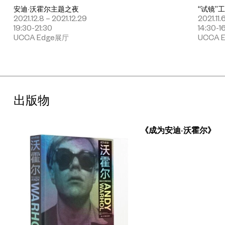
安迪·沃霍尔主题之夜
“试镜”
在UCCA Edge“成为安迪·沃霍尔”展览期间，每周末都将举行丰富
2021.12.8 – 2021.12.29
2021.11.
多样的公共活动！其中包括五场特邀导览、四场关于安迪·沃霍尔的
19:30-21:30
14:30-1
影像分享，七场与展览相关的对谈和工作坊。此外还有多场与同期
UCCA Edge展厅
UCCA 
进行的实验艺术项目“触手计划”相关的对谈，以及以建筑和城市更
新为主题的特别策划活动。所有活动均向公众免费开放，需提前预
约报名参与。相关信息请以最新官方活动预告为准，欢迎关注
UCCA Edge的官方网站、微信公众号及其他社交网络平台。
出版物
《成为安迪·沃霍尔》