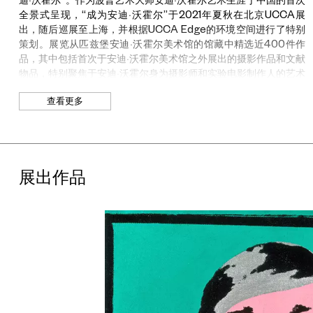
全景式呈现，“成为安迪·沃霍尔”于2021年夏秋在北京UCCA展
出，随后巡展至上海，并根据UCCA Edge的环境空间进行了特别
策划。展览从匹兹堡安迪·沃霍尔美术馆的馆藏中精选近400件作
品，其中包括首次于安迪·沃霍尔美术馆之外展出的摄影作品和文献
物品，特别聚焦于安迪·沃霍尔身为摄影师和实验电影制作人的艺术
实践。“成为安迪·沃霍尔”重新审视了与沃霍尔相关的大量文献资料
查看更多
与艺术遗产。基于对沃霍尔人生和多元艺术实践最新的学术研究，
通过对沃霍尔艺术生涯各阶段具有代表性和并不广为人知的作品的
呈现，展览充分展现了沃霍尔多元跨界实践和“复制”创作方式对视
觉艺术发展的深刻影响。“成为安迪·沃霍尔”由UCCA与安迪·沃霍
尔美术馆联合推出，安迪·沃霍尔美术馆首席策展人何塞·卡洛斯·迪
展出作品
亚兹及馆长帕特里克·摩尔共同策划，展览空间由陈小溪担纲设计。
“成为安迪·沃霍尔”共以五个章节展开，其中还特别设置了“波普工
厂”互动体验区。展览通过绘画、照片、物品、电影、沃霍尔年轻
时的文献物品，以及诸如斯蒂芬·肖尔和戴维·麦凯布同时期拍摄的
沃霍尔照片，对沃霍尔的人生和职业生涯展开了非线性的探索。
“缘起”章节通过沃霍尔的早期绘画作品、文献照片为观众介绍了艺
术家，及其最初作为移民和拜占庭天主教徒在匹兹堡工薪阶级社区
的早期生活，沃霍尔与母亲朱莉娅·沃霍拉的亲密关系对其的影响，
以及母子二人充满创意的共同创作。这一章节还展示了沃霍尔藉在