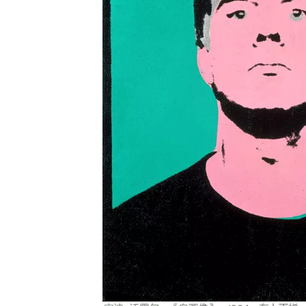
时尚品牌和百货公司工作而成功涉足商业艺术，并在此期间创作的
最早的波普绘画作品。此次展览将首次展出沃霍尔此时期为百货商
店所设计橱窗的重制实物和历史照片。“摄影师沃霍尔”章节从“实
验”、“夜生活”和“肖像”等角度完整呈现了其职业生涯从拍摄主题到
各种实验探索在内的摄影艺术实践，其中包括众多与其同时代的人
物和合作者的肖像照，这些肖像照为艺术家的丝网肖像创作提供了
素材。此外，这一章节还展出了沃霍尔的线缝摄影、快照亭照片、
宝丽来照片，用较为传统的黑白照片拍摄的电影场景和都市夜生
活，以及集艺术家和摄影师于一身的沃霍尔用相机记录下的个人生
活。与沃霍尔的丝网印刷作品如《花》（1964）和肖像系列共同
展出的，还有此前鲜少展出的沃霍尔曾使用过的设备，如宝丽来
Big Shot相机、辅助手绘波普作品底稿的投影仪、16毫米电影镜
头、投影胶片和其创作中挪用的源素材。
“电影作为客体”章节呈现了继波普艺术取得成功之后，沃霍尔于60
和70年代在“工厂”工作室拍摄的实验性电影，其中出镜的很多人因
此成为了超级明星。这些电影作品通常需要在单独的剧院中播放，
但在本次展览中，观众可以在展厅内双层挑高区域搭设的开放空间
自由观看。作品中有超过24部电影的重制版，其中包括难得一见
的“试镜”系列、标志性的《帝国大厦》（1964）、此前鲜少展映的
16毫米胶片电影，以及20世纪80年代的电视节目。这些实验电影
的拍摄资金往往来自沃霍尔成功的商业艺术，如绘画和以标志性品