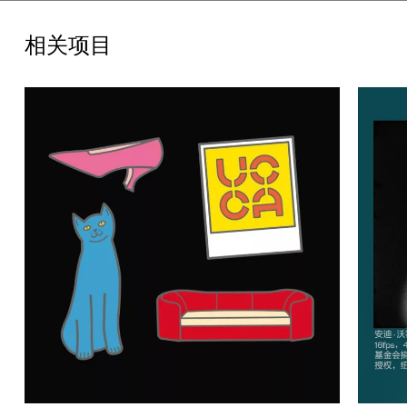
安迪·沃霍尔美术馆位于艺术家安迪·沃霍尔出生地美国宾夕法尼亚
州匹兹堡市。作为世界上仅专注于一位艺术家，最为全面的美术馆
相关项目
之一，安迪·沃霍尔美术馆拥有最为丰富的沃霍尔艺术藏品和档案资
料。安迪·沃霍尔美术馆是匹兹堡市四家卡内基博物馆之一。关于美
术馆的更多信息，请访问 warhol.org。
展览图录
配合“成为安迪·沃霍尔”展览，UCCA推出展览同名双语图录，精心
呈现所有展出作品及档案资料的数百张图像，并附有详细的作品解
读。图录中还将收录三篇重要的评述文章：本次展览策展人何塞·卡
洛斯·迪亚兹围绕艺术家生日趣闻轶事串联起“成为安迪·沃霍尔”的
展览构思；布莱克·戈普尼克——2020年出版的迄今为止最全
面、详尽的沃霍尔传记的作者——揭示这一波普偶像常被忽略的
古典与现代艺术背景；艺术评论家周婉京则探讨了沃霍尔对“新”的
无尽追求在21世纪的持久回响。展览图录由休伯特&费希尔公司设
计，浙江摄影出版社出版。
展览同期公共项目