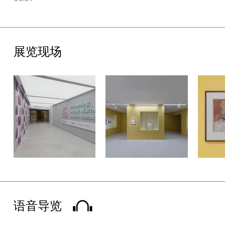
迪·沃霍尔，其影响和精神也在通过改变这个世界得到新的延续。
另外，此次展览还特别设置了“波普工厂”互动体验区。“波普工厂”
以沃霍尔兼具工作室和朋友聚会场所双重属性的“银色工厂”为灵
展览现场
感，观众可以在复刻“工厂”的标志性红沙发上，效仿“工厂”工作室
的超级明星在红色沙发上拍照打卡。
关于艺术家
安迪·沃霍尔本名安德鲁·沃霍拉，1928年8月6日出生于宾夕法尼
亚州匹兹堡市的工薪家庭。1945至1949年，就读于卡内基理工学
院（现为卡内基梅隆大学），毕业后即在纽约以商业插画家的身份
开始其艺术生涯。从20世纪40年代至1987年去世，沃霍尔是一位
多产的艺术家和企业家。他是画家、雕塑家、插画家、摄影师，并
在整个艺术生涯中不断对诸如出版、电影、音乐制作、电视、时尚
和戏剧等新兴媒介的艺术表达展开探索。
语音导览
关于安迪·沃霍尔美术馆