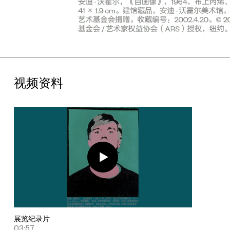
牌为主题创作的作品收入。“沃霍尔重塑”章节集中展出了沃霍尔的
商业艺术创作。作为一名商业艺术家，沃霍尔将此前作品中的图像
和品牌与20世纪80年代的纽约文化重新混合，创作了诸如金宝
汤、布里洛盒子和可口可乐，以及新版本的玛丽莲·梦露丝网版画等
作品，彰显了其对现已成为标志性商业图像的敏锐洞察。从20世
纪60年代强调运笔的手绘，到80年代光滑平整的美国典型风格，
沃霍尔艺术表现手法的改变体现了艺术家根据美国时尚潮流及社会
视频资料
规范的变化，以及自身艺术发展需求而进行的技术创新和风格转
变。
最后，“非物质”章节探讨了沃霍尔步入生命最后阶段与灵性的抗
争，并通过“迷彩”（1986）和“罗夏墨迹测验”（1984）系列作品
展现了沃霍尔向抽象和概念艺术转变的创作实践。这一章节同时还
展出了沃霍尔70年代末的多幅自画像与80年代初创作的“神话”系
列（1981）。在沃霍尔1987年意外离世之后，沃霍尔因“神话”系列
而被誉为美国神话和波普圣徒。“成为安迪·沃霍尔”为了解沃霍尔横
跨艺术、商业插画、实验电影制作等众多领域的巧妙挪用、大批量
生产的创作方式与当代流行文化、社会交际和年轻文化的特殊关联
提供了崭新的视角，突出展现了在美国战后经济增长和社会发展时
期，沃霍尔将艺术融入城市生活，凭借其对都市夜生活、好莱坞、
展览纪录片
时尚和音乐的观察与参与，在其塑造文化的过程中所发挥的关键作
03:57
用。这位不断自我创新，堪称美国梦典范的年轻人，最终成为了安