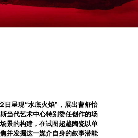
月12日呈现“水底火焰”，展出曹舒怡
伦斯当代艺术中心特别委任创作的场
像场景的构建，在试图超越陶瓷以单
聚焦并发掘这一媒介自身的叙事潜能