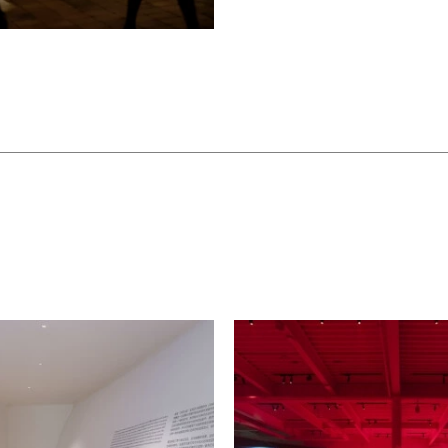
·休斯1938年诗作《殉难少年》
发，艺术家为作品注入了祭献意象，
置的供品。
物质/欲望》（2025）悬挂于《世
直指人类对自然资源永不餍足的渴
母性、子宫、暴力与土地。两幅织物
从欣对物质欲望驱动人类文明进程的
钴、锂等自古用于陶瓷制作的矿物，
而延续了资源争夺的历史轨迹，成为
从欣十年前的声音装置作品《终极哲
、寄生的未来之可能性》。此前的作
我们重新审视自己的身体，新作《日