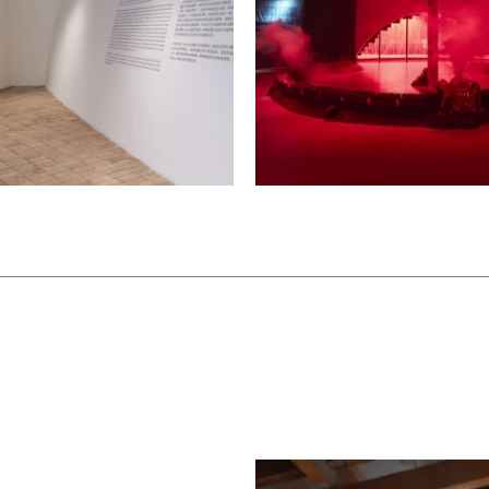
但通过探讨地质、宇宙与神话等更宏
。铜盘上蚀刻有神话生物与古老符
过程，部分则明确指涉特定的时间认
时代的图案，以及令人联想到古代计
散、奇异的时间观，已在“进步”的
神形象和信仰的研究，将二号展厅重
“水晶宫”与考古现场之间的空间结
显露出某种未来主义气息。蒂凡尼镶
《太阳研究所 #2》（2025）均由
作灵感源自艺术家探访乌兹别克斯坦
经历。作品通过太阳炉与绿藻——
比，探讨了宏大工程与原始生命体的
璃材质本身的脆弱质地之间则构成吸