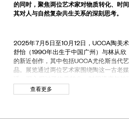
的同时，聚焦两位艺术家对物质转化、时
其对人与自然复杂共生关系的深刻思考。
2025年7月5日至10月12日，UCCA陶
舒怡（1990年出生于中国广州）与林从欣
的新近创作，其中包括UCCA尤伦斯当代
品。展览通过两位艺术家围绕陶这一古老
话，深入探讨了物质转化、时间流变与神
塑、装置及影像作品，林从欣与曹舒怡的
查看更多
投射未来图景，引领观众反思人类活动、
系。本次展览由UCCA策展人栾诗璇策划。
两位艺术家因驻留而熟识，创作实践均围