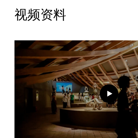
怡关注生物与地质层面之间的转化，探索
殖民贸易及离散经历相关的历史创伤。“水
视频资料
镜像的场景，这些场景源起于陶瓷的生产
是艺术家们关于水与火如何改变物质形式
串联起由人类对物质的欲望所引发的一系
造等，最终落脚于对神怪图像、神话传说生
林从欣的近期创作深入探究了多元物质材
动实践及地缘政治格局的演变轨迹。由UC
览中以“铁”与“火”为核心意象，构建了一
衔尾蛇）》（2025），融合了宜兴传统
意象——蛇噬其尾，喻示循环而非线性
蛇）》聚焦赋予宜兴紫砂独特绛紫色泽的
成，部分经过烧制，部分则是生陶坯。造
商业史脉络，其铁元素既象征人类意志力