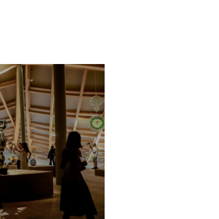
隐秘的地质创伤；林从欣则植根于与
底火焰”构建了两个彼此回应、互为
、烧制过程中五行的演变与转化，也
而展开的深入想象。这些想象进一步
列行动——考古、开采、水利、锻
成机制的大胆推演。
料如何塑造历史与当代贸易模式、劳
CA特别委任创作，林从欣在本次展
座巨型龙形装置——《世界魂灵（铁
龙窑的造型与象征永恒循环的衔尾蛇
的时间维度。《世界魂灵（铁衔尾
铁元素，由含氧化铁的宜兴陶土制
型昭示了宜兴作为紫砂器制造中心的
量，同时又是构成躯体的矿物成分，