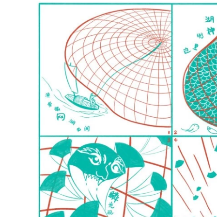
引人的张力。嵌于金属网格中的彩绘玻璃
恩斯特·海克尔所绘制的具有重要进化史意
二楼二号展厅中央的一系列作品展现了曹
空共鸣发生通道的兴趣。《塔珊》（2025
（2025）、《岩母》（2025）与《棘
列，均以紫砂陶泥烧制，并施以不同釉料
了微生物、古生物化石的形态与来自不同
（2025）散落于雕塑四周，由12块陶板
生物，抑或大型生命体的一鳞片爪。这些
禁引人沉思：如今随着科技文化的发展，
想象、未知变得稀缺的未来？
陶土高温烧制的“帕布里特”系列（2022-
它们形似骨骼遗存，由艺术家拆解并糅合