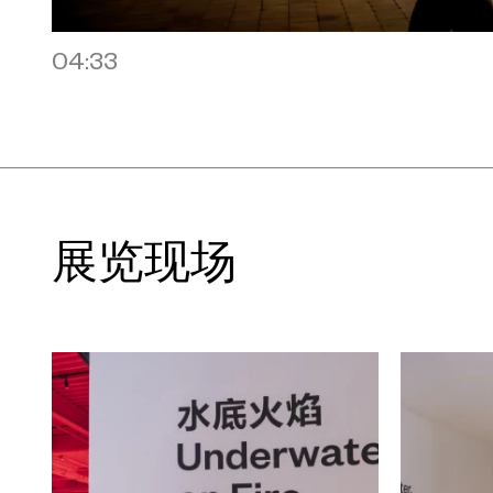
由此将创作延伸至更为普世的层面。受兰斯顿
中描述年轻抗争者们“热血含铁”意象的启
04:33
添加的陶土小构件仿佛为安抚“铁之恶魔”而
两组织物作品《恐怖/风土》（2025）与《
界魂灵（铁衔尾蛇）》上方，以编织文字
求。作品标题中的拉丁语与法语词汇指涉
均以昔日珍贵的靛蓝染料上色，体现了林
展览现场
关注，这种欲望常伴随暴力与动荡。正如
如今正因其在电子科技产业中的关键角色
新一轮全球冲突与动荡的源头。
邻窗而置的《日时》（2022）延续自林
学沉思录（论证一种共同进化、自发衍生
品探讨了人类与其他物种的联结或将促使