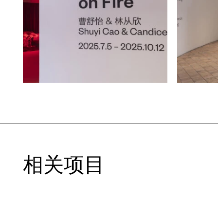
时》同样呈现了多个旋转铜盘及其倒影，
大的时间尺度，进一步消解人类中心主义
号，部分源自艺术家近似自动绘画的创作
知体系，如暗喻全球贸易网络与资本主义
时器或星图上的纹饰，提示观众曾有更为松
名义下被淘汰。
曹舒怡则基于近期对于不同文化语境中水
新想象为一座水底神殿，一个介于中国神话
构。它既保有前现代宗教仪式的痕迹，又
嵌玻璃作品《太阳研究所 #1》（2025）和
相关项目
UCCA尤伦斯当代艺术中心委任创作，创
塔什干郊外世界第二大太阳炉实验基地的
同样以太阳为能量核心的异质系统间的类
主题，而太阳炉实验基地的技术野心与玻