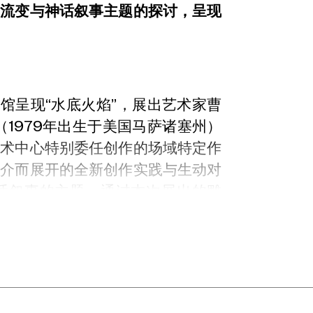
间流变与神话叙事主题的探讨，呈现
美术馆呈现“水底火焰”，展出艺术家曹
（1979年出生于美国马萨诸塞州）
艺术中心特别委任创作的场域特定作
媒介而展开的全新创作实践与生动对
话叙事的主题。通过本次展出的雕
艺术实践既唤起远古神话的意象，又
资源开采技术与环境间的复杂共生关
绕物质的流转与创伤经验展开：曹舒