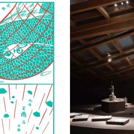
圆盘，其灵感源自十九世纪博物学家
义的绿藻属图像。
舒怡一直以来对于考古学作为跨越时
）、《石娲》（2025）、《蛇胄》
花》（2025），5件雕塑呈环形陈
模仿地质物质。这些杂交共生体融合
文化的神话图腾元素。《断裂之地》
组成。浮雕上的装饰难以辨别是微观
用途不明、仿佛建筑残垣的陶板，不
我们是否也正在编织一个失去惊奇与
2023）错落分布于两层展厅之中，
多种古老生物元素创作而成。模糊的