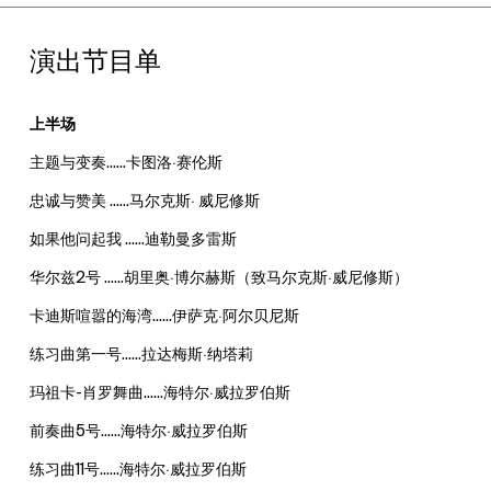
演出节目单
上半场
主题与变奏……
卡图洛·赛伦斯
忠诚与赞美 ……
马尔克斯· 威尼修斯
如果他问起我 ……
迪勒曼多雷斯
华尔兹2号 ……
胡里奥·博尔赫斯（致马尔克斯·威尼修斯）
卡迪斯喧嚣的海湾……
伊萨克·阿尔贝尼斯
练习曲第一号……
拉达梅斯·纳塔莉
玛祖卡-肖罗舞曲……
海特尔·威拉罗伯斯
前奏曲5号……
海特尔·威拉罗伯斯
练习曲11号……
海特尔·威拉罗伯斯