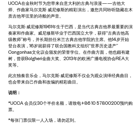
UCCA在金秋时节为您带来自意大利的古典与浪漫——吉他大
师、作曲家马尔克斯·威尼修斯的精彩演出，邀您共同聆听隐藏在木
质吉他琴弦里的诗般的声音。
马尔克斯
·
威尼修斯1961年生于巴西，是当代古典吉他界最重要的演
奏家和作曲家。威尼修斯毕业于巴西国立大学，获得“古典吉他高
级教师”称号，并长期担任米兰古典吉他学院的主席。他14岁开始
登台表演，16岁就获得了联合国教科文组织“世界历史遗产”
Congonhas文化议会颁发的荣誉学位。在作曲方面，他也颇有建
树，曾获Bolgheri金曲大奖、2013年的欧洲广播电视协会REA大
奖等。
此次独奏音乐会，马尔克斯
·
威尼修斯不仅会为观众演绎经典曲目，
也会带来自己作曲和改编的精彩曲目。
说明：
*UCCA 会员仅30个半价名额，请致电+86 10 57800200预约购
票。
*每张门票仅限一人入场，请勿迟到。