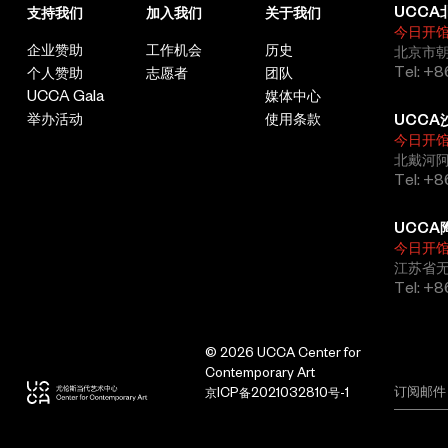
UCCA
支持我们
加入我们
关于我们
今日开
企业赞助
工作机会
历史
北京市朝
Tel: +8
个人赞助
志愿者
团队
UCCA Gala
媒体中心
举办活动
使用条款
UCCA
今日开
北戴河
Tel: +
UCCA
今日开
江苏省
Tel: +
© 2026 UCCA Center for
Contemporary Art
京ICP备2021032810号-1