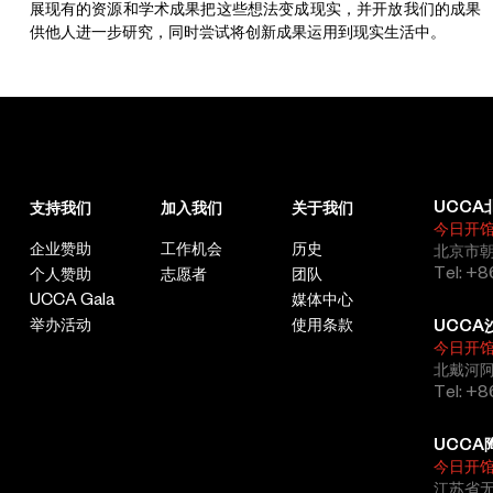
展现有的资源和学术成果把这些想法变成现实，并开放我们的成果
供他人进一步研究，同时尝试将创新成果运用到现实生活中。
UCCA
支持我们
加入我们
关于我们
今日开
企业赞助
工作机会
历史
北京市朝
Tel: +8
个人赞助
志愿者
团队
UCCA Gala
媒体中心
举办活动
使用条款
UCCA
今日开
北戴河
Tel: +
UCCA
今日开
江苏省