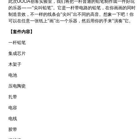
此次UCCA创客实验室，我们将把一杆普通的铅笔制作成一件好玩
的乐器——“尖叫铅笔”。它是一杆带电路的铅笔，在你画画的同时
制造音效，不一样的线条会“尖叫”出不同的高音。想象一下吧！你
可以在任意一张纸上“画”出一个乐器，然后用你的手来“演奏”它。
【套件内容】
一杆铅笔
集成芯片
木架子
电池
压电陶瓷
扎带
电容
电线
胶带