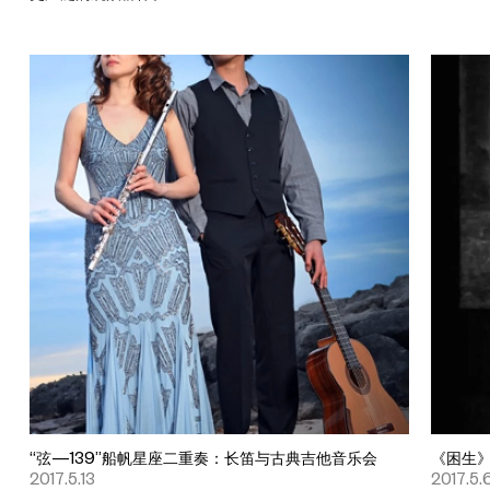
“弦—139”船帆星座二重奏：长笛与古典吉他音乐会
《困生
2017.5.13
2017.5.