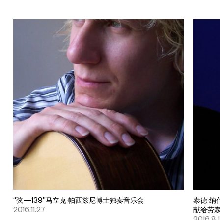
“弦—139”马立克·帕西兹尼博士独奏音乐会
泰德·纳
2016.11.27
献给劳
2016.8.