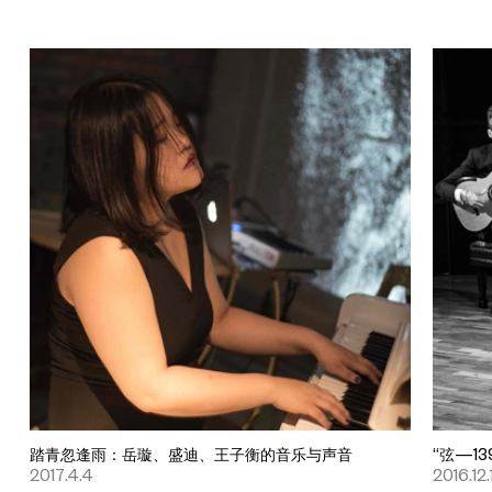
踏青忽逢雨：岳璇、盛迪、王子衡的音乐与声音
“弦—1
2017.4.4
2016.12.