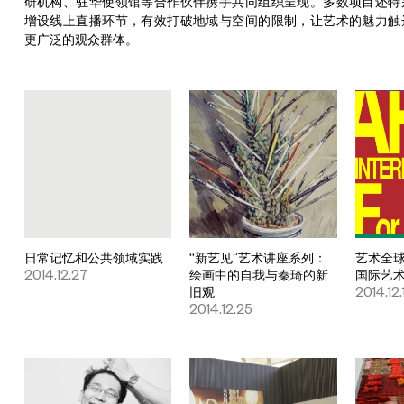
研机构、驻华使领馆等合作伙伴携手共同组织呈现。多数项目还特
增设线上直播环节，有效打破地域与空间的限制，让艺术的魅力触
更广泛的观众群体。
日常记忆和公共领域实践
“新艺见”艺术讲座系列：
艺术全
2014.12.27
绘画中的自我与秦琦的新
国际艺
旧观
2014.12.
2014.12.25