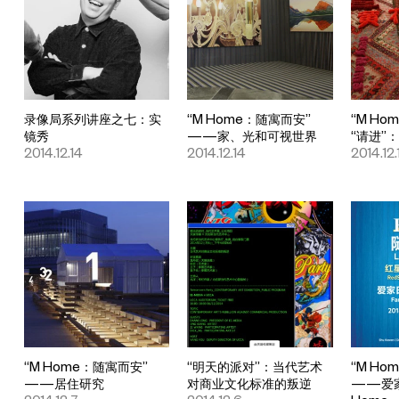
录像局系列讲座之七：实
“M Home：随寓而安”
“M Ho
镜秀
——家、光和可视世界
“请进”
2014.12.14
2014.12.14
2014.12.
“M Home：随寓而安”
“明天的派对”：当代艺术
“M Ho
——居住研究
对商业文化标准的叛逆
——爱家